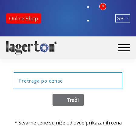
0
Online Shop
Preskoči
Skoči
na
na
Početna
navigaciju
sadržaj
O nama
Kontakt
* Stvarne cene su niže od ovde prikazanih cena