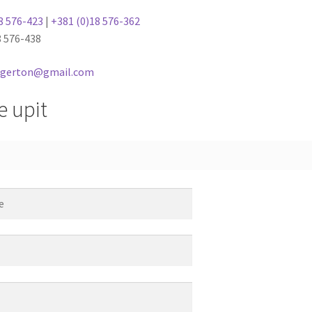
8 576-423
|
+381 (0)18 576-362
8 576-438
lagerton@gmail.com
e upit