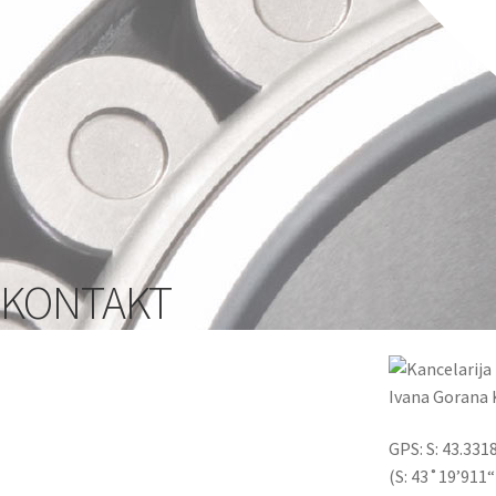
KONTAKT
Ivana Gorana K
GPS: S: 43.3318
(S: 43˚19’911“