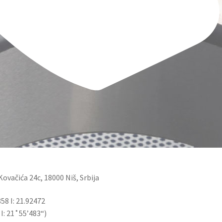
ovačića 24c, 18000 Niš, Srbija
58 I: 21.92472
 I: 21˚55’483“)