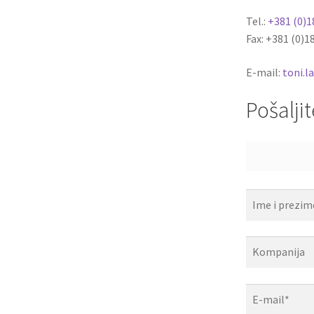
Tel.:
+381 (0)1
Fax: +381 (0)1
E-mail:
toni.
Pošaljit
I
m
e
K
i
o
p
m
r
E
p
e
-