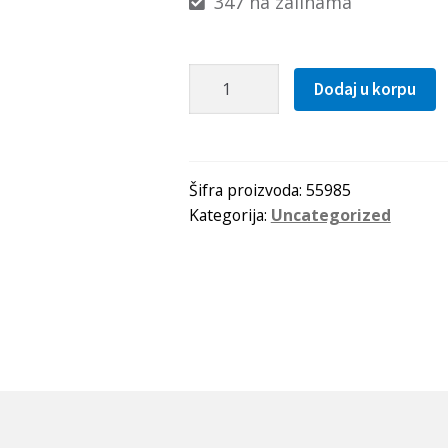
347 na zalihama
Beta
Dodaj u korpu
osigurac-
dupli
3.15x70
količina
Šifra proizvoda:
55985
Kategorija:
Uncategorized