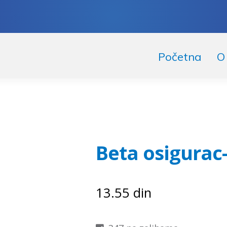
skoči
či
Početna
O
igaciju
ržaj
Beta osigurac-
13.55
din