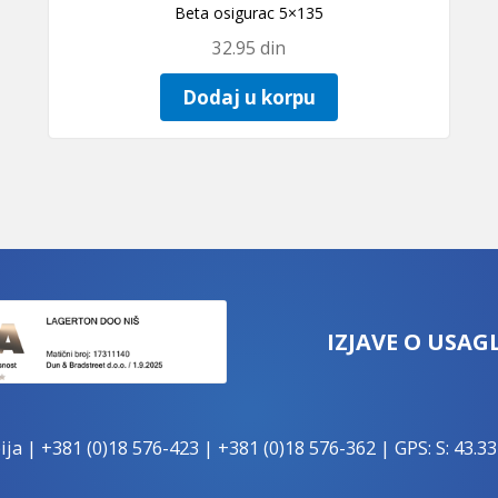
Beta osigurac 5×135
32.95
din
Dodaj u korpu
IZJAVE O USAG
ija |
+381 (0)18 576-423
|
+381 (0)18 576-362
| GPS: S: 43.33