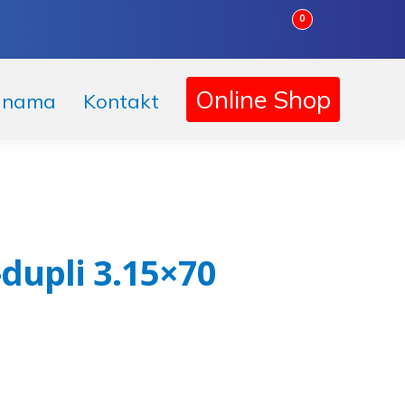
0
Online Shop
 nama
Kontakt
dupli 3.15×70