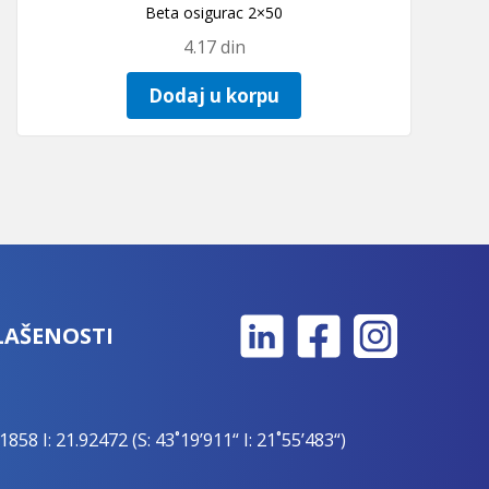
Beta osigurac 2×50
4.17
din
Dodaj u korpu
LAŠENOSTI
1858 I: 21.92472 (S: 43˚19’911“ I: 21˚55’483“)