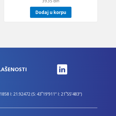
39.35
din
Dodaj u korpu
LAŠENOSTI
1858 I: 21.92472 (S: 43˚19’911“ I: 21˚55’483“)