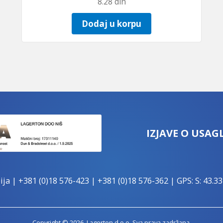
8.28
din
Dodaj u korpu
IZJAVE O USAG
ija |
+381 (0)18 576-423
|
+381 (0)18 576-362
| GPS: S: 43.33
Copyright © 2026. Lagerton d.o.o. Sva prava zadržana.