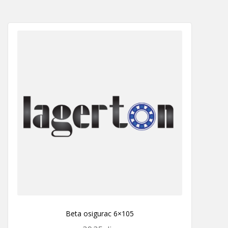
Beta osigurac 6×105