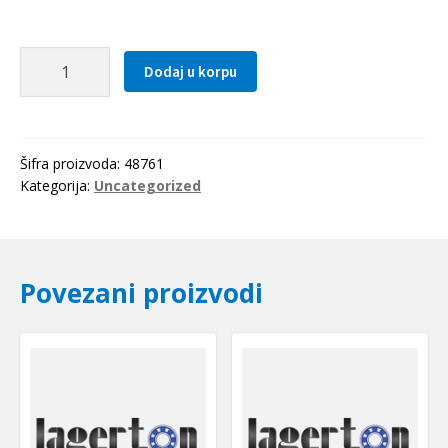
Caura
Dodaj u korpu
IR
12x15x16.5(LRT121516)
IKO-
Japan
Šifra proizvoda:
48761
količina
Kategorija:
Uncategorized
Povezani proizvodi