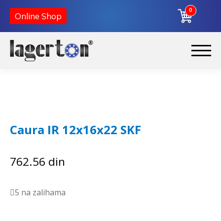
0
Online Shop
Korpa
Preskoči
Skoči
na
na
Početna
navigaciju
sadržaj
O nama
Caura IR 12x16x22 SKF
Kontakt
762.56
din
5 na zalihama