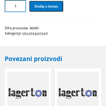
Caura
Dodaj u korpu
IR
12x16x22
SKF
količina
Šifra proizvoda:
46685
Kategorija:
Uncategorized
Povezani proizvodi