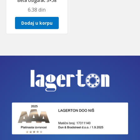
Beta osigurac 3×58
6.38
din
Dodaj u korpu