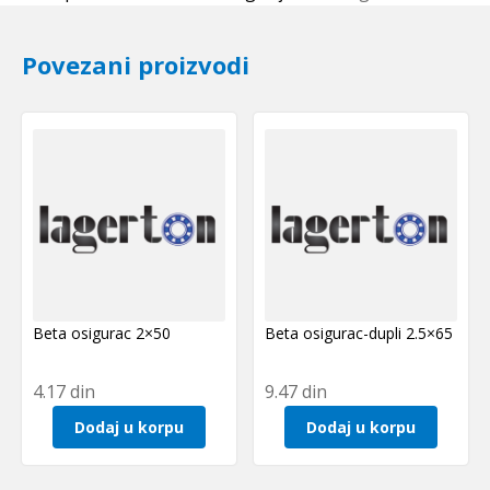
količina
Povezani proizvodi
Beta osigurac 2×50
Beta osigurac-dupli 2.5×65
4.17
din
9.47
din
Dodaj u korpu
Dodaj u korpu