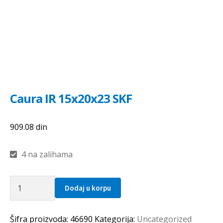
Caura IR 15x20x23 SKF
909.08
din
4 na zalihama
Caura
Dodaj u korpu
IR
15x20x23
SKF
Šifra proizvoda:
46690
Kategorija:
Uncategorized