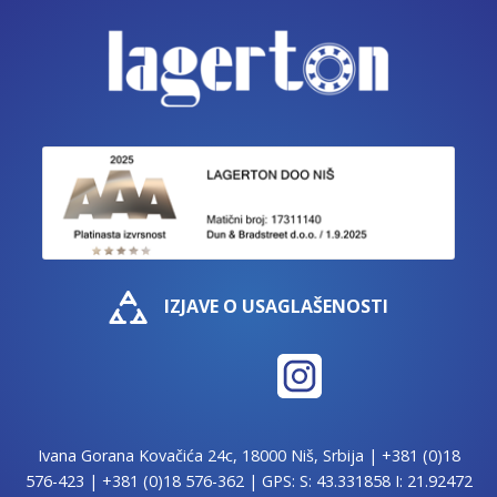
IZJAVE O USAGLAŠENOSTI
Ivana Gorana Kovačića 24c, 18000 Niš, Srbija |
+381 (0)18
576-423
|
+381 (0)18 576-362
| GPS: S: 43.331858 I: 21.92472