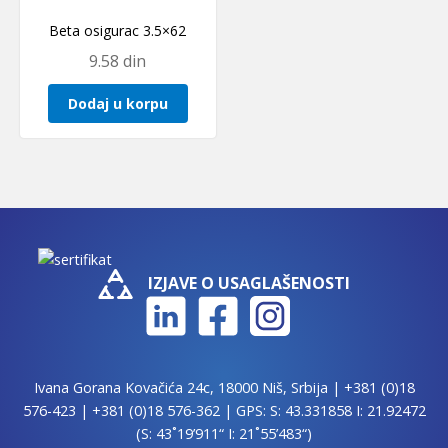
Beta osigurac 3.5×62
9.58
din
Dodaj u korpu
IZJAVE O USAGLAŠENOSTI
Ivana Gorana Kovačića 24c, 18000 Niš, Srbija |
+381 (0)18
576-423
|
+381 (0)18 576-362
| GPS: S: 43.331858 I: 21.92472
(S: 43˚19’911“ I: 21˚55’483“)