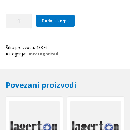
Caura
Dodaj u korpu
IR
20x25x17(LRT202517)
IKO-
Japan
Šifra proizvoda:
48876
količina
Kategorija:
Uncategorized
Povezani proizvodi