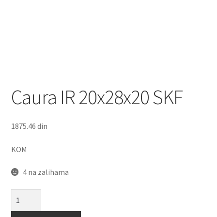
Caura IR 20x28x20 SKF
1875.46
din
KOM
4 na zalihama
Caura
IR