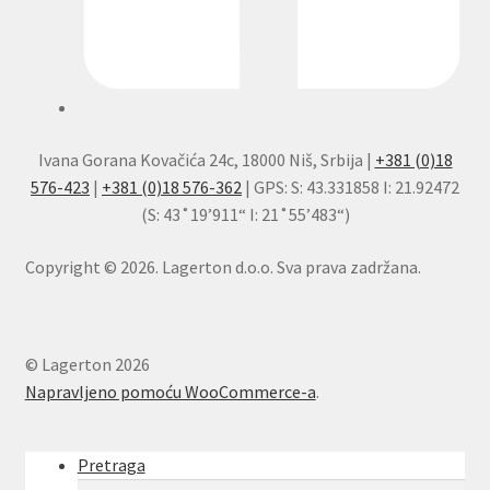
Ivana Gorana Kovačića 24c, 18000 Niš, Srbija |
+381 (0)18
576-423
|
+381 (0)18 576-362
| GPS: S: 43.331858 I: 21.92472
(S: 43˚19’911“ I: 21˚55’483“)
Copyright © 2026. Lagerton d.o.o. Sva prava zadržana.
© Lagerton 2026
Napravljeno pomoću WooCommerce-a
.
Pretraga