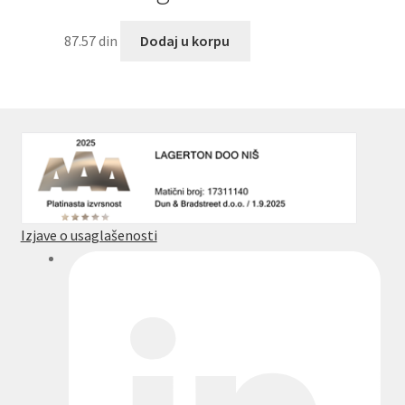
87.57
din
Dodaj u korpu
Izjave o usaglašenosti