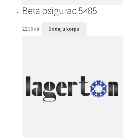
Beta osigurac 5×85
22.36
din
Dodaj u korpu