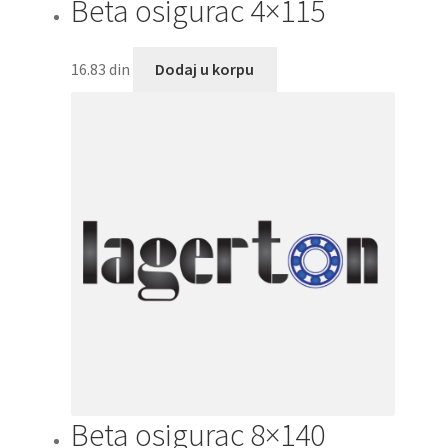
Beta osigurac 4×115
16.83
din
Dodaj u korpu
Beta osigurac 8×140