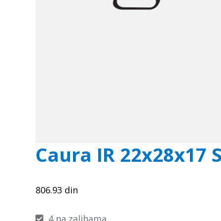
Caura IR 22x28x17 
806.93
din
4 na zalihama