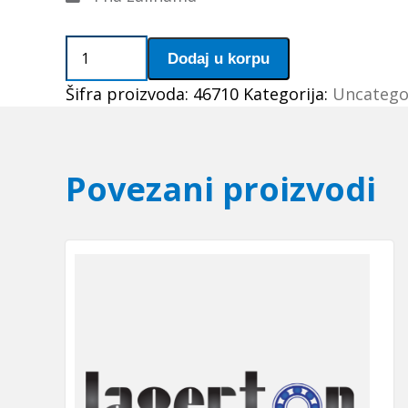
Caura
Dodaj u korpu
IR
Šifra proizvoda:
46710
Kategorija:
Uncatego
22x28x17
SKF
količina
Povezani proizvodi