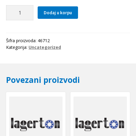
Caura
Dodaj u korpu
IR
22x28x20.5
SKF
količina
Šifra proizvoda:
46712
Kategorija:
Uncategorized
Povezani proizvodi