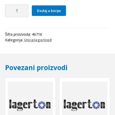
Caura
Dodaj u korpu
IR
25x30x17
SKF
količina
Šifra proizvoda:
46716
Kategorija:
Uncategorized
Povezani proizvodi