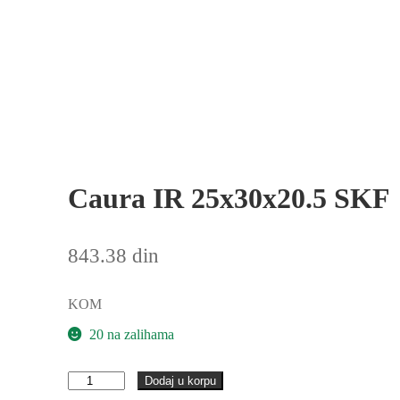
Caura IR 25x30x20.5 SKF
843.38
din
KOM
20 na zalihama
Caura
Dodaj u korpu
IR