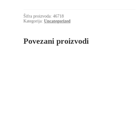
25x30x20.5
SKF
količina
Šifra proizvoda:
46718
Kategorija:
Uncategorized
Povezani proizvodi