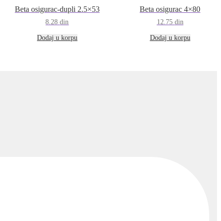
Beta osigurac-dupli 2.5×53
Beta osigurac 4×80
8.28
din
12.75
din
Dodaj u korpu
Dodaj u korpu