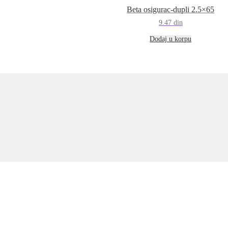
Beta osigurac-dupli 2.5×65
9.47
din
Dodaj u korpu