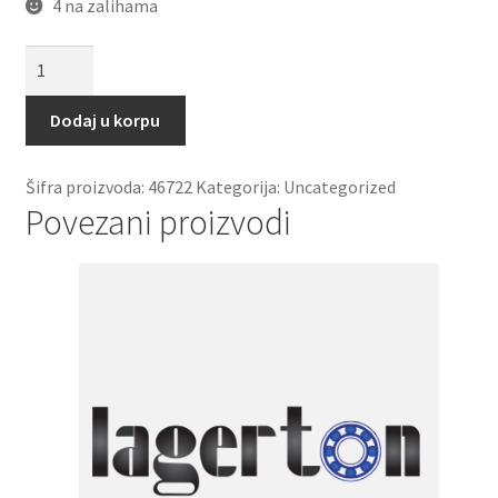
4 na zalihama
Caura
IR
28x32x17
Dodaj u korpu
SKF
količina
Šifra proizvoda:
46722
Kategorija:
Uncategorized
Povezani proizvodi