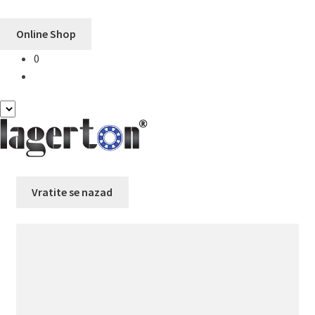
Online Shop
0
Preskoči
Skoči
na
na
navigaciju
sadržaj
Vratite se nazad