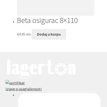
Beta osigurac 8×110
64.95
din
Dodaj u korpu
Izjave o usaglašenosti