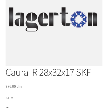
Caura IR 28x32x17 SKF
876.00
din
KOM