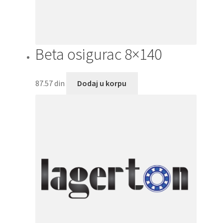
Beta osigurac 8×140
87.57
din
Dodaj u korpu