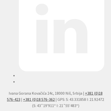
Ivana Gorana Kovačića 24c, 18000 Niš, Srbija |
+381 (0)18
576-423
|
+381 (0)18 576-362
| GPS: S: 43.331858 I: 21.92472
(S: 43˚19’911“ I: 21˚55’483“)