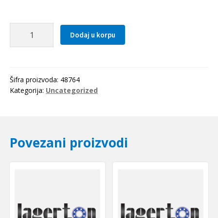
Caura
Dodaj u korpu
IR
30x35x20(LRT303520)
IKO-
Japan
Šifra proizvoda:
48764
količina
Kategorija:
Uncategorized
Povezani proizvodi