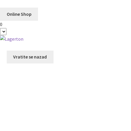
Online Shop
0
Preskoči
Skoči
na
na
navigaciju
sadržaj
Vratite se nazad