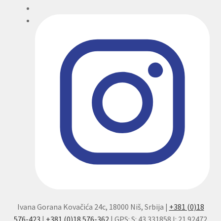
Ivana Gorana Kovačića 24c, 18000 Niš, Srbija |
+381 (0)18
576-423
|
+381 (0)18 576-362
| GPS: S: 43.331858 I: 21.92472