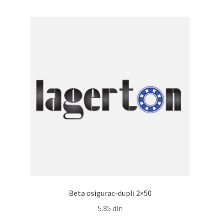
Beta osigurac-dupli 2×50
5.85
din