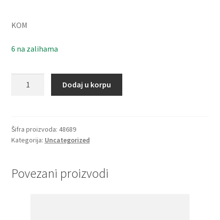
KOM
6 na zalihama
Caura
Dodaj u korpu
IR
30x35x30(LRT303530)
IKO-
Japan
Šifra proizvoda:
48689
Kategorija:
Uncategorized
količina
Povezani proizvodi