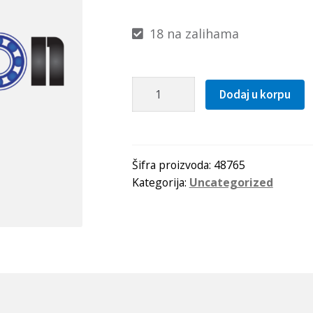
18 na zalihama
Caura
Dodaj u korpu
IR
35x40x20(LRT354020)
IKO-
Japan
Šifra proizvoda:
48765
Kategorija:
Uncategorized
količina