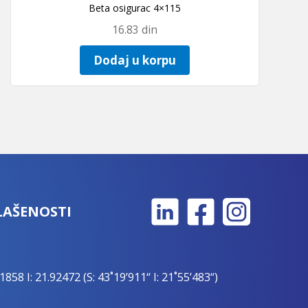
Beta osigurac 4×115
16.83
din
Dodaj u korpu
LAŠENOSTI
1858 I: 21.92472 (S: 43˚19’911“ I: 21˚55’483“)