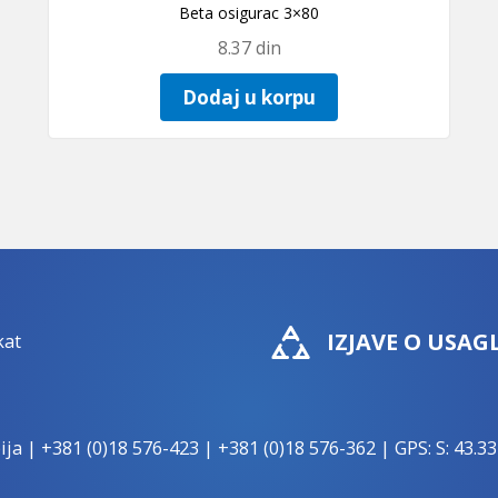
Beta osigurac 3×80
8.37
din
Dodaj u korpu
IZJAVE O USAG
ija |
+381 (0)18 576-423
|
+381 (0)18 576-362
| GPS: S: 43.33