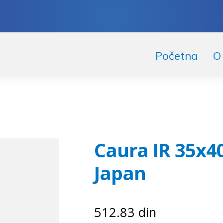
skoči
či
Početna
O
igaciju
ržaj
Caura IR 35x4
Japan
512.83
din