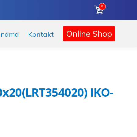
0
Korpa
Online Shop
 nama
Kontakt
0x20(LRT354020) IKO-