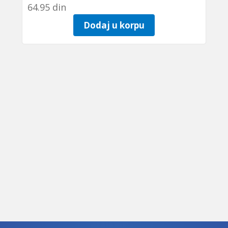
64.95
din
Dodaj u korpu