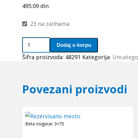
495.09
din
23 na zalihama
Caura
Dodaj u korpu
IR
Šifra proizvoda:
48291
Kategorija:
Uncatego
35x40x40(LRT354040)
IKO-
Japan
količina
Povezani proizvodi
Beta osigurac 3×75