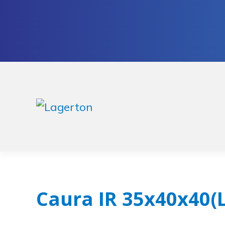
Preskoči
Skoči
na
na
navigaciju
sadržaj
Caura IR 35x40x40(