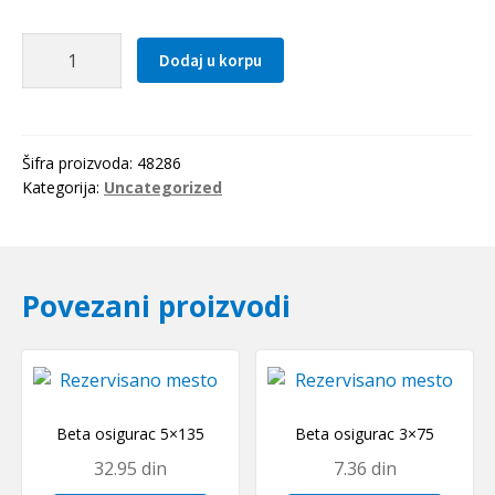
Caura
Dodaj u korpu
IR
35x42x36(LRT354236)
IKO-
Japan
Šifra proizvoda:
48286
količina
Kategorija:
Uncategorized
Povezani proizvodi
Beta osigurac 5×135
Beta osigurac 3×75
32.95
din
7.36
din