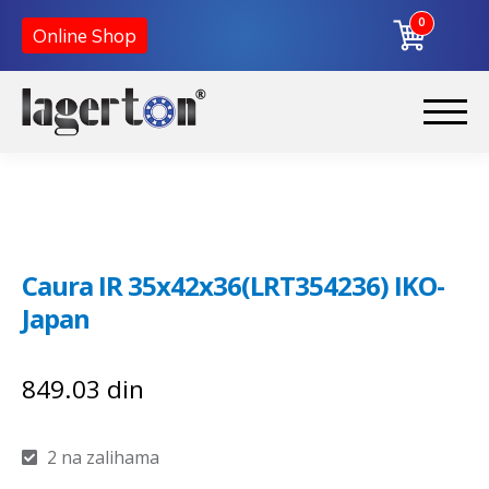
0
Online Shop
Preskoči
Skoči
na
na
Početna
navigaciju
sadržaj
O nama
Caura IR 35x42x36(LRT354236) IKO-
Kontakt
Japan
849.03
din
2 na zalihama