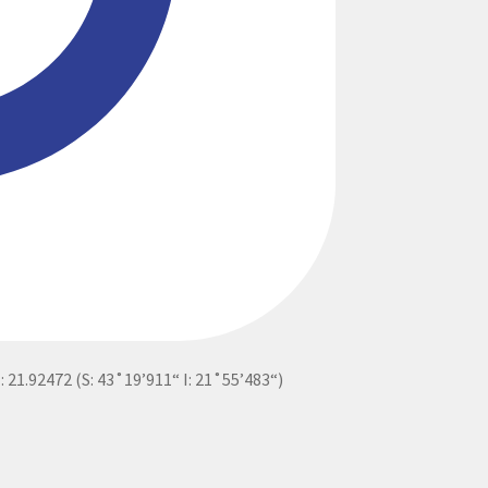
I: 21.92472 (S: 43˚19’911“ I: 21˚55’483“)