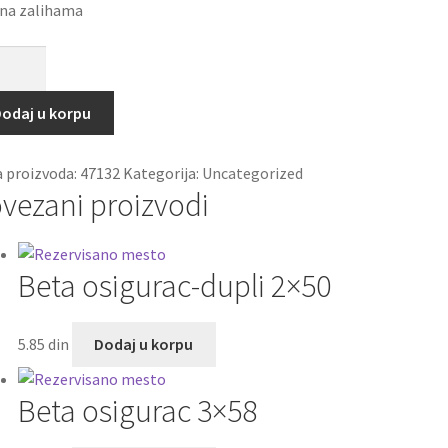
 na zalihama
a
5x20.5
odaj u korpu
čina
a proizvoda:
47132
Kategorija:
Uncategorized
vezani proizvodi
Beta osigurac-dupli 2×50
5.85
din
Dodaj u korpu
Beta osigurac 3×58