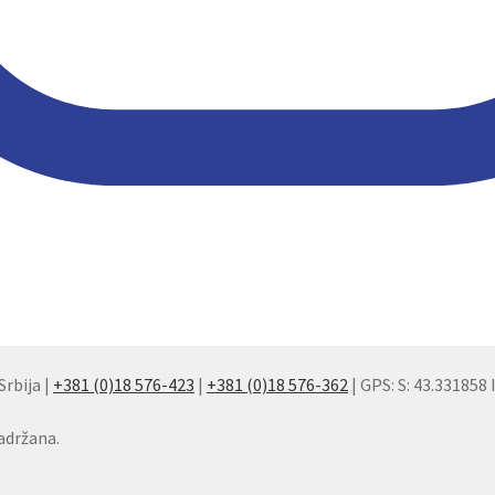
Srbija |
+381 (0)18 576-423
|
+381 (0)18 576-362
| GPS: S: 43.331858 
adržana.