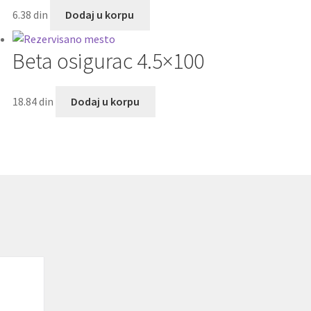
6.38
din
Dodaj u korpu
Beta osigurac 4.5×100
18.84
din
Dodaj u korpu