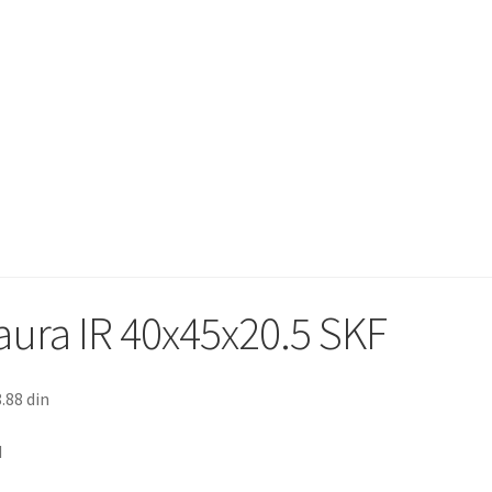
aura IR 40x45x20.5 SKF
8.88
din
M