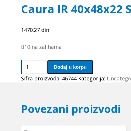
Caura IR 40x48x22 
1470.27
din
10 na zalihama
Caura
Dodaj u korpu
IR
Šifra proizvoda:
46744
Kategorija:
Uncatego
40x48x22
SKF
količina
Povezani proizvodi