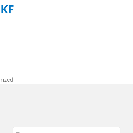
SKF
rized