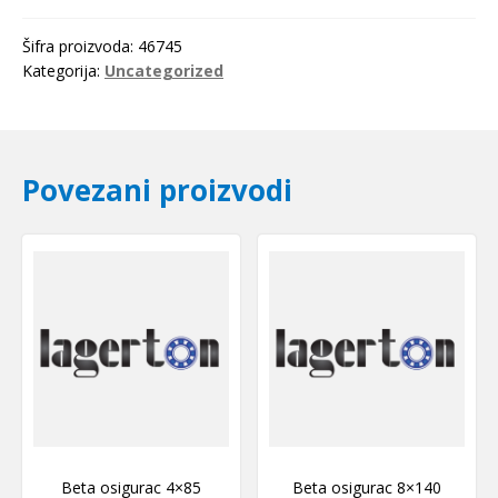
SKF
količina
Šifra proizvoda:
46745
Kategorija:
Uncategorized
Povezani proizvodi
Beta osigurac 4×85
Beta osigurac 8×140