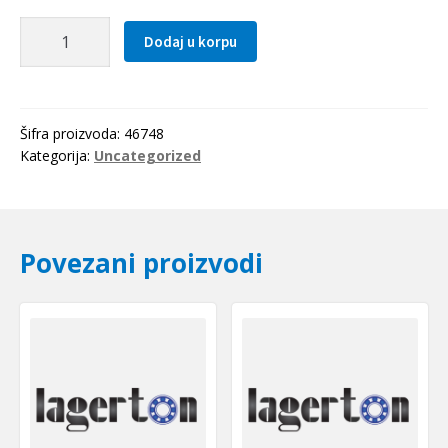
Caura
Dodaj u korpu
IR
42x47x30
SKF
količina
Šifra proizvoda:
46748
Kategorija:
Uncategorized
Povezani proizvodi