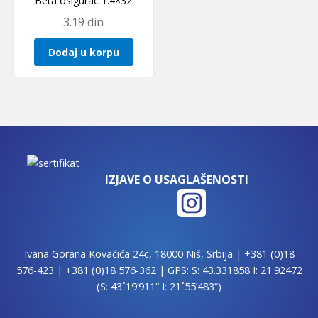
Beta osigurac 1.4×32
3.19
din
Dodaj u korpu
IZJAVE O USAGLAŠENOSTI
Ivana Gorana Kovačića 24c, 18000 Niš, Srbija |
+381 (0)18
576-423
|
+381 (0)18 576-362
| GPS: S: 43.331858 I: 21.92472
(S: 43˚19’911“ I: 21˚55’483“)