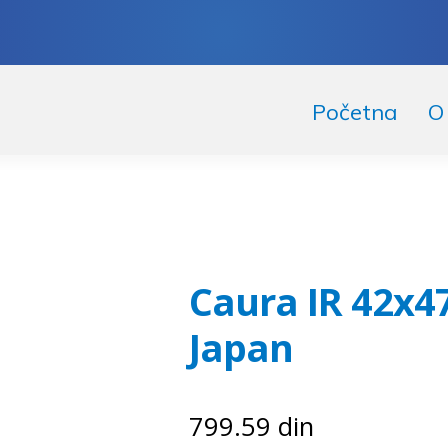
skoči
či
Početna
O
igaciju
ržaj
Caura IR 42x4
Japan
799.59
din