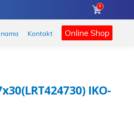
0
Korpa
Online Shop
 nama
Kontakt
7x30(LRT424730) IKO-