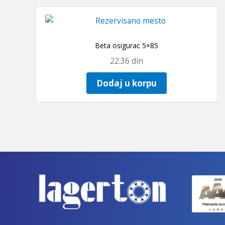
Beta osigurac 5×85
22.36
din
Dodaj u korpu