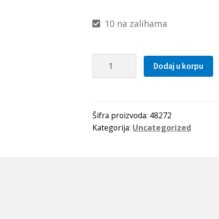
10 na zalihama
Caura
Dodaj u korpu
IR
42x47x30(LRT424730)
IKO-
Japan
Šifra proizvoda:
48272
Kategorija:
Uncategorized
količina