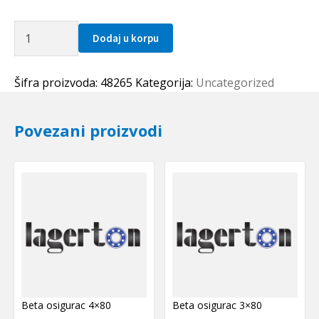
Caura
Dodaj u korpu
IR
45x52x22(LRT455222)
IKO-
Šifra proizvoda:
48265
Kategorija:
Uncategorized
Japan
količina
Povezani proizvodi
Beta osigurac 4×80
Beta osigurac 3×80