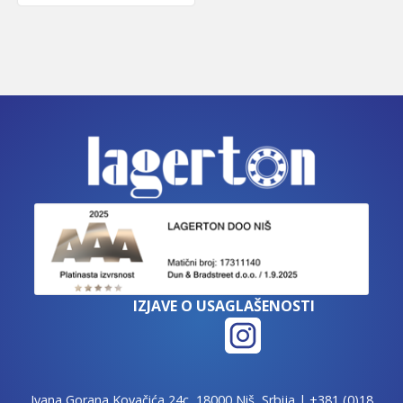
IZJAVE O USAGLAŠENOSTI
Ivana Gorana Kovačića 24c, 18000 Niš, Srbija |
+381 (0)18