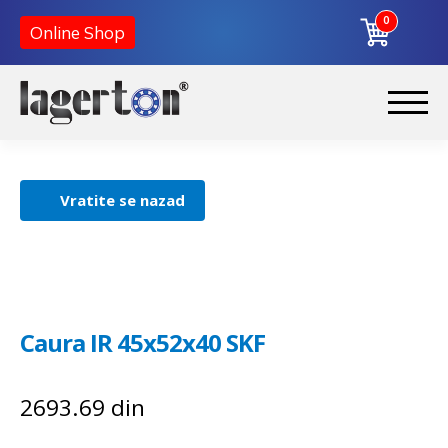
0
Online Shop
Korpa
Preskoči
Skoči
na
na
Početna
navigaciju
sadržaj
Vratite se nazad
O nama
Kontakt
Caura IR 45x52x40 SKF
2693.69
din