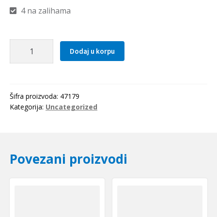
4 na zalihama
Caura
Dodaj u korpu
IR
45x52x40
SKF
količina
Šifra proizvoda:
47179
Kategorija:
Uncategorized
Povezani proizvodi