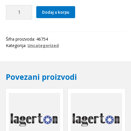
Caura
Dodaj u korpu
IR
50x55x25
SKF
količina
Šifra proizvoda:
46754
Kategorija:
Uncategorized
Povezani proizvodi