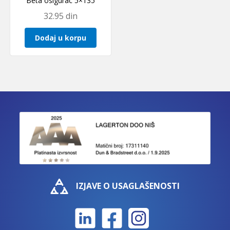
Beta osigurac 5×135
32.95
din
Dodaj u korpu
IZJAVE O USAGLAŠENOSTI