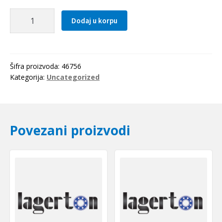
Caura
Dodaj u korpu
IR
50x60x25
SKF
količina
Šifra proizvoda:
46756
Kategorija:
Uncategorized
Povezani proizvodi