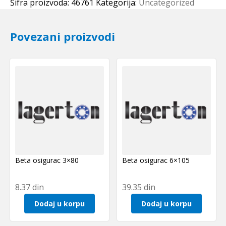
SKF
Šifra proizvoda:
46761
Kategorija:
Uncategorized
količina
Povezani proizvodi
Beta osigurac 3×80
Beta osigurac 6×105
8.37
din
39.35
din
Dodaj u korpu
Dodaj u korpu