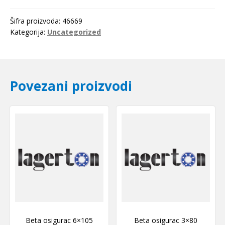
SKF
količina
Šifra proizvoda:
46669
Kategorija:
Uncategorized
Povezani proizvodi
Beta osigurac 6×105
Beta osigurac 3×80