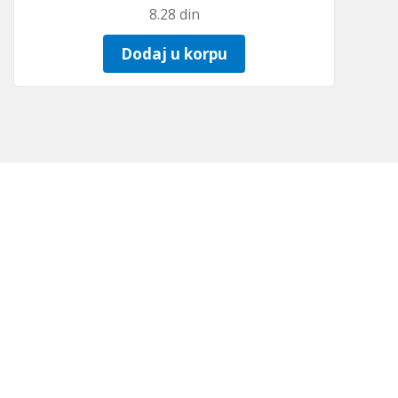
8.28
din
Dodaj u korpu
LAŠENOSTI
1858 I: 21.92472 (S: 43˚19’911“ I: 21˚55’483“)