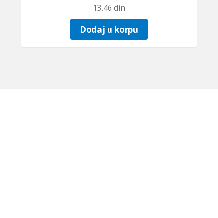
13.46
din
Dodaj u korpu
IZJAVE O USAG
ija |
+381 (0)18 576-423
|
+381 (0)18 576-362
| GPS: S: 43.33