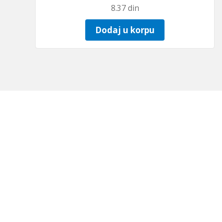
8.37
din
Dodaj u korpu
Ivana Gorana Kovačića 24c, 18000 Niš, Srb