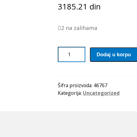
3185.21
din
2 na zalihama
Caura
Dodaj u korpu
IR
70x80x25
SKF
količina
Šifra proizvoda:
46767
Kategorija:
Uncategorized