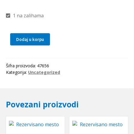
1 na zalihama
Dodaj u korpu
Caura
IR
70x80x54(LRT708054)
IKO-
Šifra proizvoda:
47656
Japan
Kategorija:
Uncategorized
količina
Povezani proizvodi