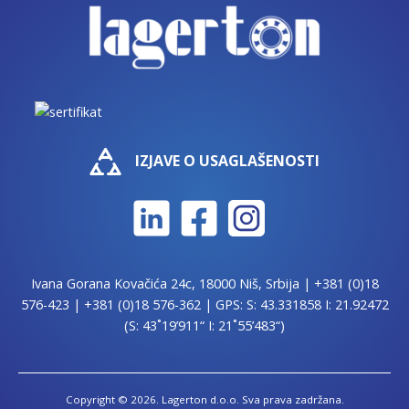
IZJAVE O USAGLAŠENOSTI
Ivana Gorana Kovačića 24c, 18000 Niš, Srbija |
+381 (0)18
576-423
|
+381 (0)18 576-362
| GPS: S: 43.331858 I: 21.92472
(S: 43˚19’911“ I: 21˚55’483“)
Copyright © 2026. Lagerton d.o.o. Sva prava zadržana.