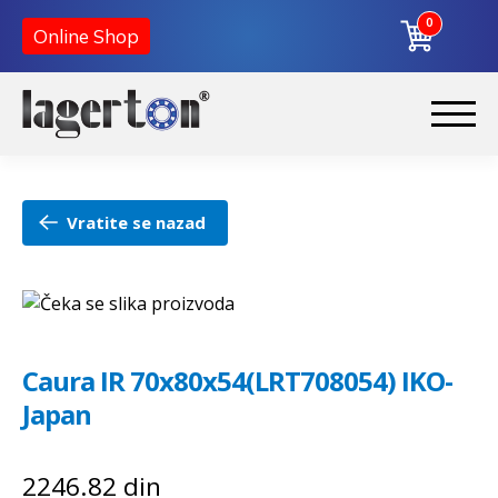
0
Online Shop
Preskoči
Skoči
na
na
Početna
navigaciju
sadržaj
Vratite se nazad
O nama
Kontakt
Caura IR 70x80x54(LRT708054) IKO-
Japan
2246.82
din