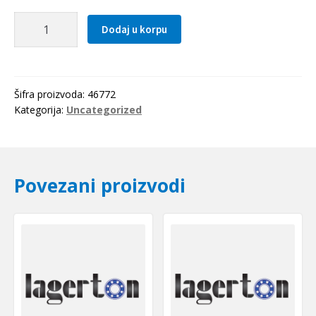
Caura
Dodaj u korpu
IR
75x85x35
SKF
količina
Šifra proizvoda:
46772
Kategorija:
Uncategorized
Povezani proizvodi