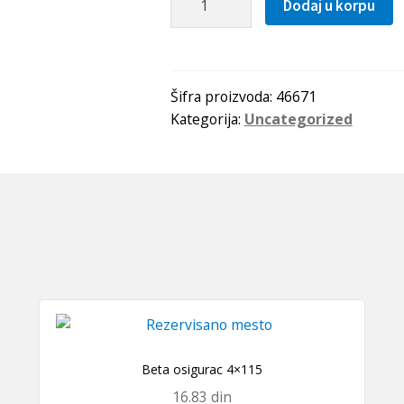
Dodaj u korpu
IR
7x10x16
SKF
količina
Šifra proizvoda:
46671
Kategorija:
Uncategorized
Beta osigurac 4×115
16.83
din