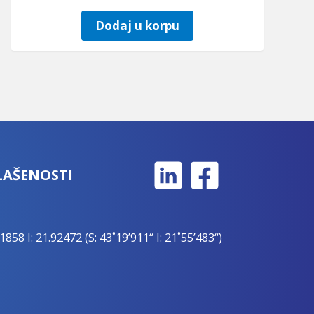
Dodaj u korpu
LAŠENOSTI
1858 I: 21.92472 (S: 43˚19’911“ I: 21˚55’483“)