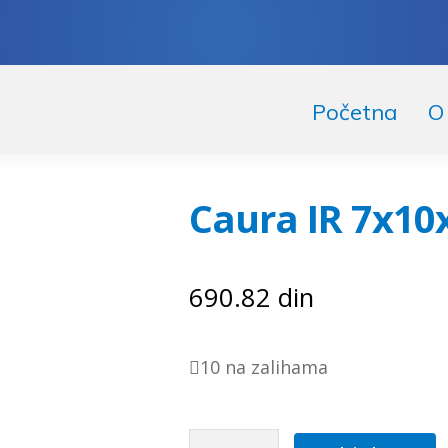
skoči
či
Početna
O
igaciju
ržaj
Caura IR 7x10
690.82
din
10 na zalihama
Caura