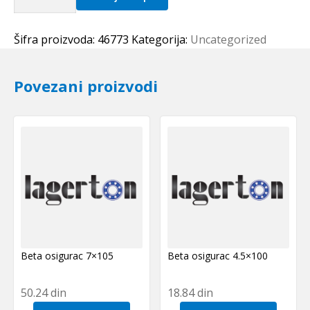
IR
80x90x25
SKF
Šifra proizvoda:
46773
Kategorija:
Uncategorized
količina
Povezani proizvodi
Beta osigurac 7×105
Beta osigurac 4.5×100
50.24
din
18.84
din