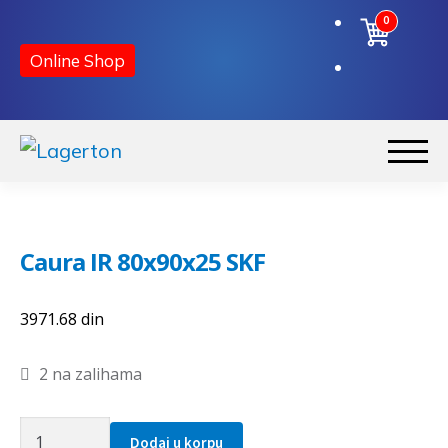
0
Online Shop
Preskoči
Skoči
na
na
Početna
navigaciju
sadržaj
Caura IR 80x90x25 SKF
O nama
3971.68
din
Kontakt
2 na zalihama
Caura
Dodaj u korpu