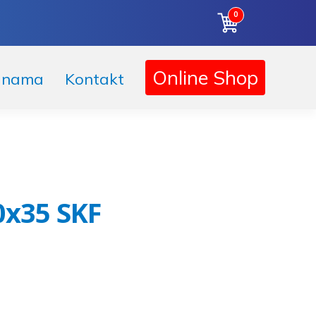
0
Korpa
Online Shop
 nama
Kontakt
0x35 SKF