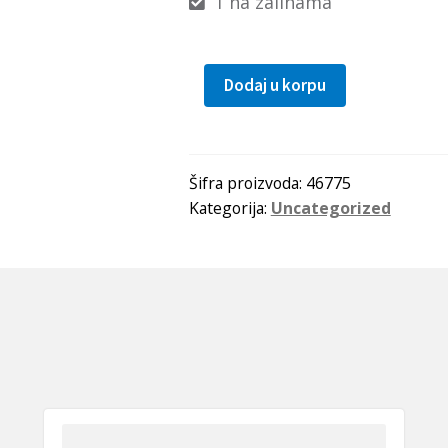
1 na zalihama
Dodaj u korpu
Caura
IR
80x90x35
SKF
Šifra proizvoda:
46775
Kategorija:
Uncategorized
količina