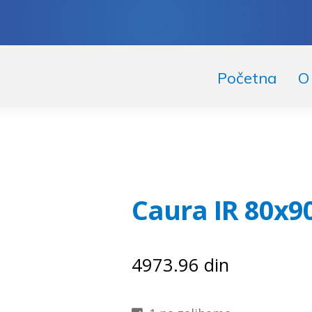
skoči
či
Početna
O
igaciju
ržaj
Caura IR 80x9
4973.96
din