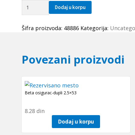
Caura
Dodaj u korpu
IR
9x12x16
Šifra proizvoda:
48886
Kategorija:
Uncatego
(LRT91216)
IKO-
Japan
količina
Povezani proizvodi
Beta osigurac-dupli 2.5×53
8.28
din
Dodaj u korpu