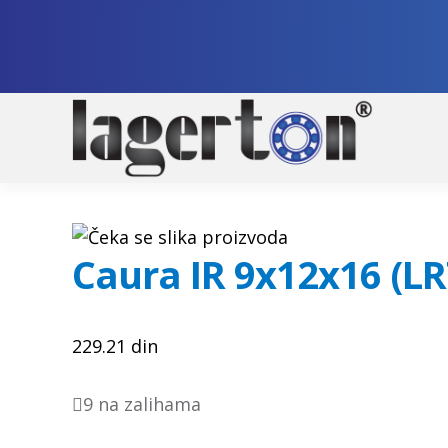
Pre
Sko
na
na
nav
sad
Caura IR 9x12x16 (L
229.21
din
9 na zalihama