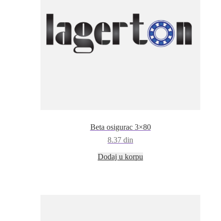
Beta osigurac 3×80
8.37
din
Dodaj u korpu