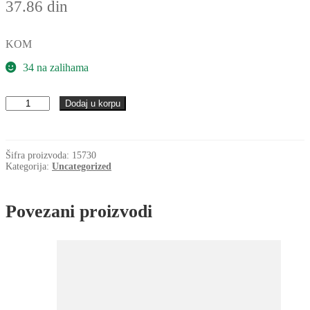
37.86
din
KOM
34 na zalihama
Caura
Dodaj u korpu
PCM
030403
E/VB055/D=4.5
mm
Šifra proizvoda:
15730
(PAP
Kategorija:
Uncategorized
0303
P10)
količina
Povezani proizvodi