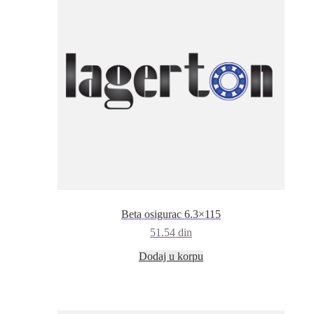
Beta osigurac 6.3×115
51.54
din
Dodaj u korpu