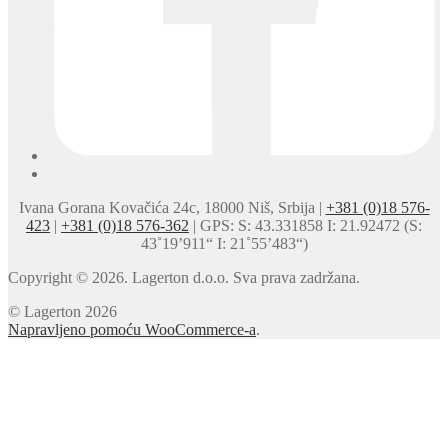
Ivana Gorana Kovačića 24c, 18000 Niš, Srbija |
+381 (0)18 576-
423
|
+381 (0)18 576-362
| GPS: S: 43.331858 I: 21.92472 (S:
43˚19’911“ I: 21˚55’483“)
Copyright © 2026. Lagerton d.o.o. Sva prava zadržana.
© Lagerton 2026
Napravljeno pomoću WooCommerce-a
.