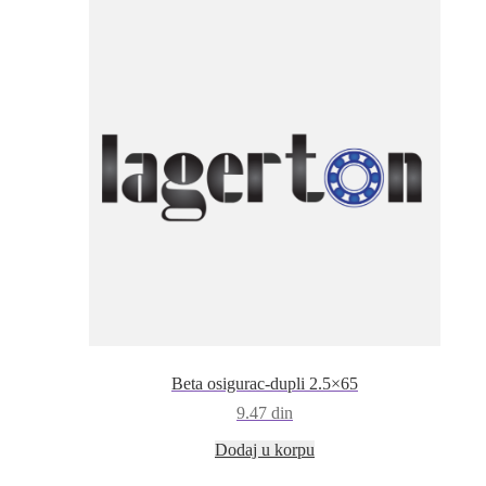
Beta osigurac-dupli 2.5×65
9.47
din
Dodaj u korpu