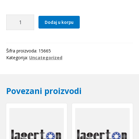
Caura
Dodaj u korpu
PCM
050710
E
(PAP
Šifra proizvoda:
15665
0510
Kategorija:
Uncategorized
P10)
SKF
količina
Povezani proizvodi