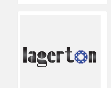
Beta osigurac 3.5×62