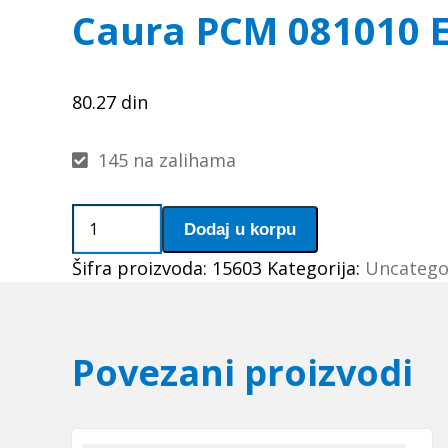
Caura PCM 081010 E
80.27
din
145 na zalihama
Caura
Dodaj u korpu
PCM
Šifra proizvoda:
15603
Kategorija:
Uncatego
081010
E
(PAP
0810
Povezani proizvodi
P10)
SKF
količina