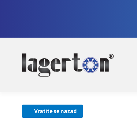
Pre
Sko
na
na
nav
sad
Vratite se nazad