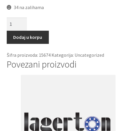
34 na zalihama
Caura
PCM
151710
Dodaj u korpu
E
(PAP
Šifra proizvoda:
15674
Kategorija:
Uncategorized
1510
Povezani proizvodi
P10)
SKF
količina