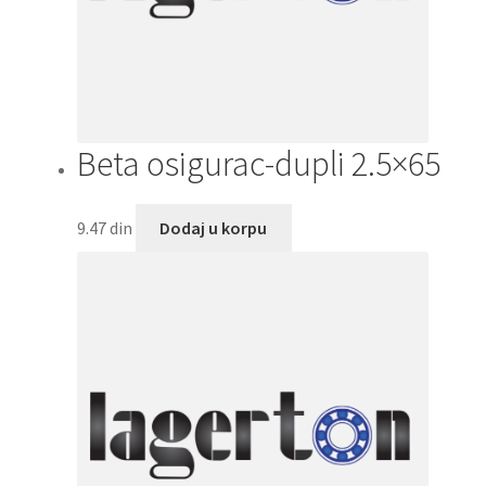
Beta osigurac-dupli 2.5×65
9.47
din
Dodaj u korpu