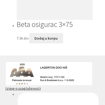
Beta osigurac 3×75
7.36
din
Dodaj u korpu
Izjave o usaglašenosti