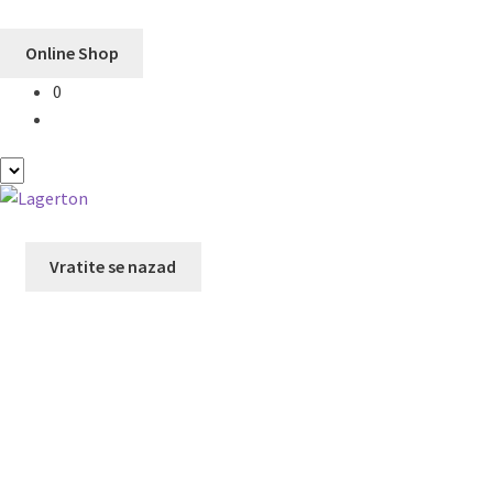
Online Shop
0
Preskoči
Skoči
na
na
navigaciju
sadržaj
Vratite se nazad