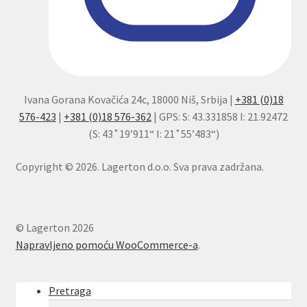
Ivana Gorana Kovačića 24c, 18000 Niš, Srbija |
+381 (0)18
576-423
|
+381 (0)18 576-362
| GPS: S: 43.331858 I: 21.92472
(S: 43˚19’911“ I: 21˚55’483“)
Copyright © 2026. Lagerton d.o.o. Sva prava zadržana.
© Lagerton 2026
Napravljeno pomoću WooCommerce-a
.
Pretraga