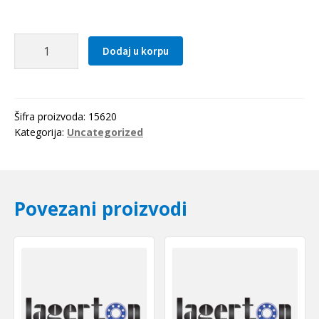
Caura
Dodaj u korpu
PCM
161812
E
(PAP
Šifra proizvoda:
15620
1612
Kategorija:
Uncategorized
P10)
SKF
količina
Povezani proizvodi