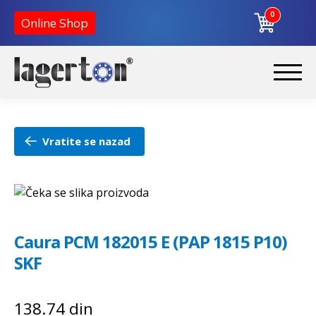
0
Online Shop
Korpa
Preskoči
Skoči
na
na
Početna
navigaciju
sadržaj
Vratite se nazad
O nama
Kontakt
Caura PCM 182015 E (PAP 1815 P10)
SKF
138.74
din