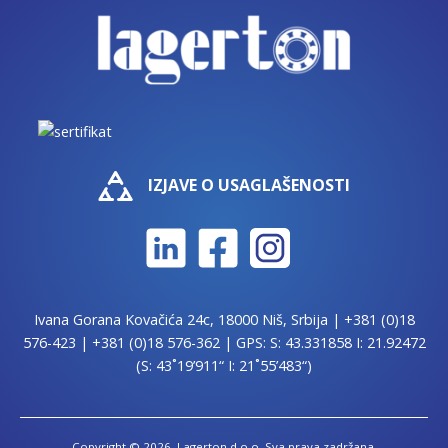
IZJAVE O USAGLAŠENOSTI
Ivana Gorana Kovačića 24c, 18000 Niš, Srbija |
+381 (0)18
576-423
|
+381 (0)18 576-362
| GPS: S: 43.331858 I: 21.92472
(S: 43˚19’911“ I: 21˚55’483“)
Copyright © 2026. Lagerton d.o.o. Sva prava zadržana.