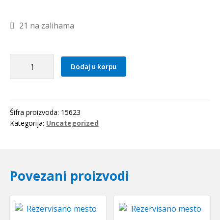
21 na zalihama
Caura
Dodaj u korpu
PCM
182015
E
(PAP
Šifra proizvoda:
15623
1815
Kategorija:
Uncategorized
P10)
SKF
količina
Povezani proizvodi