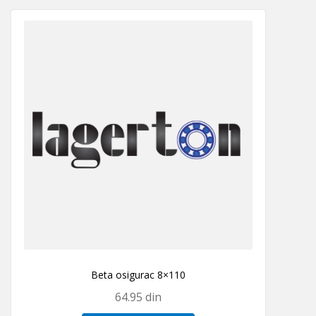
Beta osigurac 8×110
64.95
din