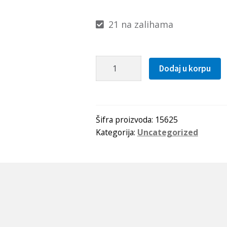
21 na zalihama
Caura
Dodaj u korpu
PCM
202315
E
(PAP
Šifra proizvoda:
15625
Kategorija:
Uncategorized
2015
P10)
SKF
količina