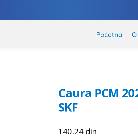
skoči
či
Početna
O
igaciju
ržaj
Caura PCM 202
SKF
140.24
din