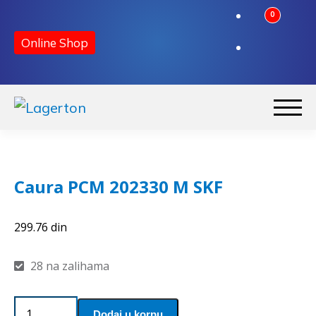
0
Online Shop
Preskoči
Skoči
na
na
Početna
navigaciju
sadržaj
Caura PCM 202330 M SKF
O nama
299.76
din
Kontakt
28 na zalihama
Caura
Dodaj u korpu