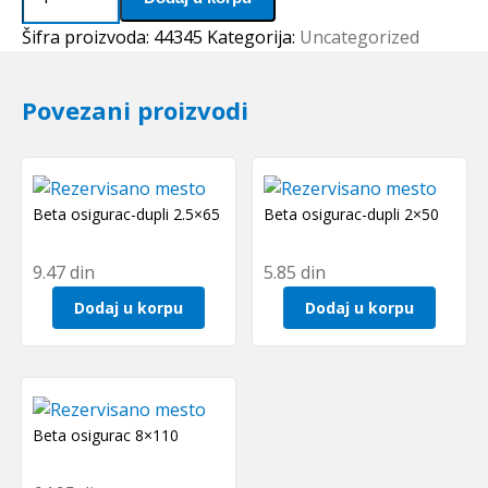
PCM
202330
Šifra proizvoda:
44345
Kategorija:
Uncategorized
M
SKF
Povezani proizvodi
količina
Beta osigurac-dupli 2.5×65
Beta osigurac-dupli 2×50
9.47
din
5.85
din
Dodaj u korpu
Dodaj u korpu
Beta osigurac 8×110