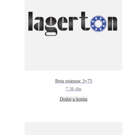
Beta osigurac 3×75
7.36
din
Dodaj u korpu