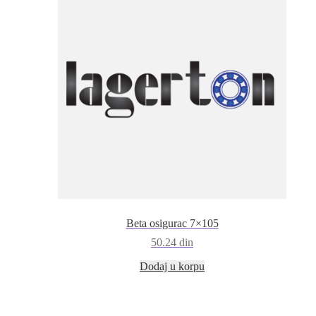
Beta osigurac 7×105
50.24
din
Dodaj u korpu