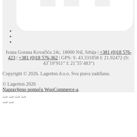
Ivana Gorana Kovačića 24c, 18000 Niš, Srbija |
+381 (0)18 576-
423
|
+381 (0)18 576-362
| GPS: S: 43.331858 I: 21.92472 (S:
43˚19’911“ I: 21˚55’483“)
Copyright © 2026. Lagerton d.o.o. Sva prava zadržana.
© Lagerton 2026
Napravljeno pomoću WooCommerce-a
.