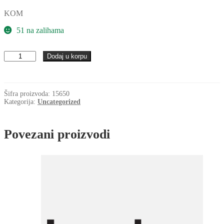
KOM
51 na zalihama
Caura
Dodaj u korpu
PCMF
121412
E
(PAF
Šifra proizvoda:
15650
12120
Kategorija:
Uncategorized
P10)
SKF
količina
Povezani proizvodi