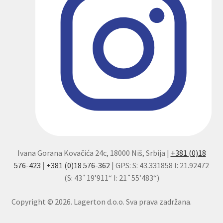
Ivana Gorana Kovačića 24c, 18000 Niš, Srbija |
+381 (0)18
576-423
|
+381 (0)18 576-362
| GPS: S: 43.331858 I: 21.92472
(S: 43˚19’911“ I: 21˚55’483“)
Copyright © 2026. Lagerton d.o.o. Sva prava zadržana.