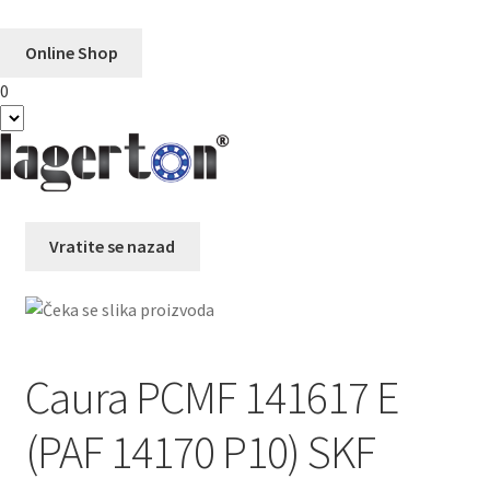
Online Shop
0
Preskoči
Skoči
na
na
navigaciju
sadržaj
Vratite se nazad
Caura PCMF 141617 E
(PAF 14170 P10) SKF