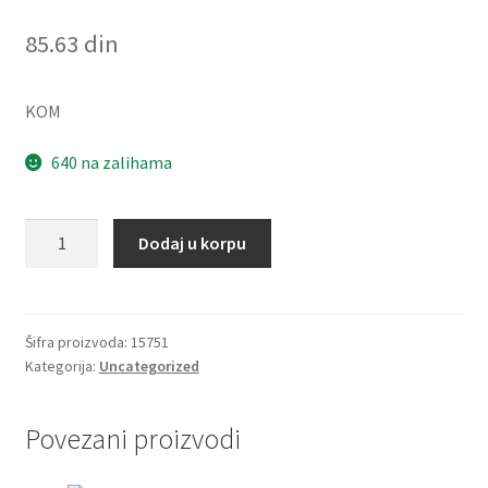
85.63
din
KOM
640 na zalihama
Caura
Dodaj u korpu
PCMF
141617
E
(PAF
Šifra proizvoda:
15751
Kategorija:
Uncategorized
14170
P10)
SKF
Povezani proizvodi
količina