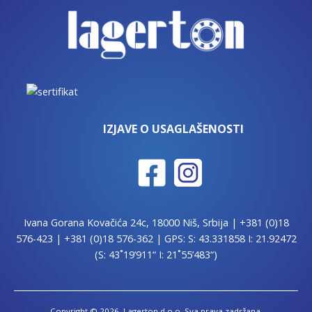
IZJAVE O USAGLAŠENOSTI
Ivana Gorana Kovačića 24c, 18000 Niš, Srbija |
+381 (0)18
576-423
|
+381 (0)18 576-362
| GPS: S: 43.331858 I: 21.92472
(S: 43˚19’911“ I: 21˚55’483“)
Copyright © 2026. Lagerton d.o.o. Sva prava zadržana.