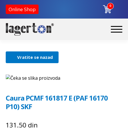
0
Online Shop
Preskoči
Skoči
na
na
Početna
navigaciju
sadržaj
Vratite se nazad
O nama
Kontakt
Caura PCMF 161817 E (PAF 16170
P10) SKF
131.50
din