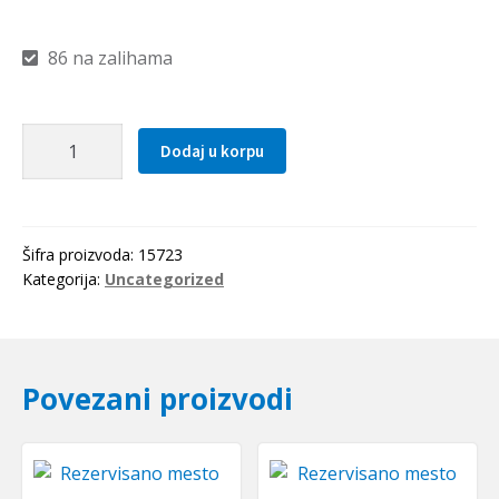
86 na zalihama
Caura
Dodaj u korpu
PCMF
161817
E
(PAF
Šifra proizvoda:
15723
16170
Kategorija:
Uncategorized
P10)
SKF
količina
Povezani proizvodi