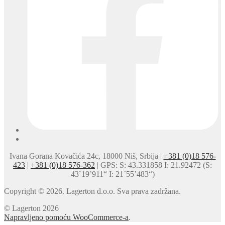
Ivana Gorana Kovačića 24c, 18000 Niš, Srbija |
+381 (0)18 576-
423
|
+381 (0)18 576-362
| GPS: S: 43.331858 I: 21.92472 (S:
43˚19’911“ I: 21˚55’483“)
Copyright © 2026. Lagerton d.o.o. Sva prava zadržana.
© Lagerton 2026
Napravljeno pomoću WooCommerce-a
.