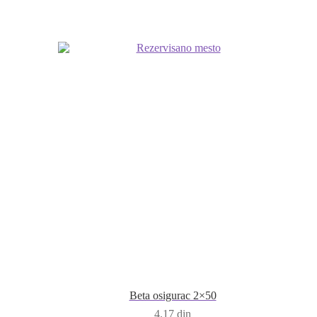
Beta osigurac 2×50
4.17
din