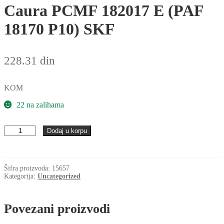
Caura PCMF 182017 E (PAF
18170 P10) SKF
228.31
din
KOM
22 na zalihama
Caura
Dodaj u korpu
PCMF
182017
E
(PAF
Šifra proizvoda:
15657
18170
Kategorija:
Uncategorized
P10)
SKF
količina
Povezani proizvodi