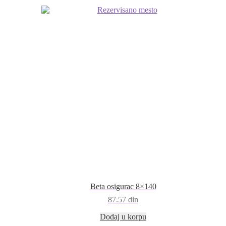
Beta osigurac 8×140
87.57
din
Dodaj u korpu